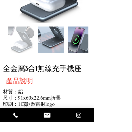
全金屬3合1無線充手機座
產品說明
材質：鋁
尺寸：91x60x22.6mm折疊
印刷：1C徽標/雷射logo
最小起訂量：100件
其他：無線充電：15W，AirPod:5w，手
錶：3w，C型電纜，重量：195克