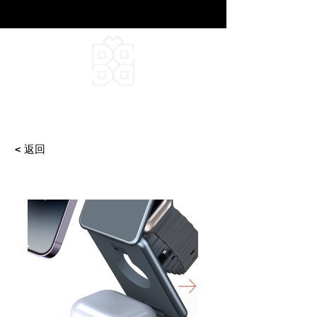
DEEPFIELD CREATIVE
INFINITE IDEAS
< 返回