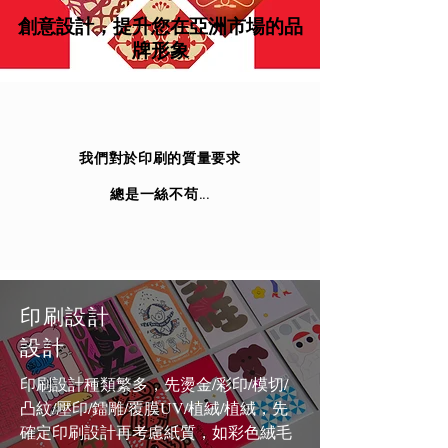
創意設計，提升您在亞洲市場的品
牌形象
我們對於印刷的質量要求
總是一絲不苟...
印刷設計
設計
印刷設計種類繁多，先燙金/彩印/模切/
凸紋/壓印/鐳雕/覆膜UV/植絨/植絨，先
確定印刷設計再考慮紙質，如彩色絨毛