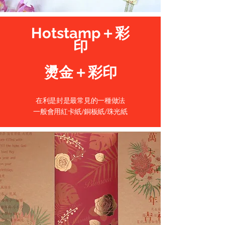
Hotstamp＋彩
印
燙金＋彩印
在利是封是最常見的一種做法
一般會用紅卡紙/銅板紙/珠光紙