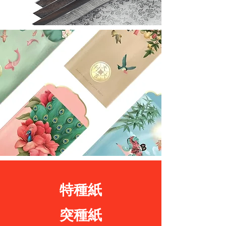
特種紙
突種紙