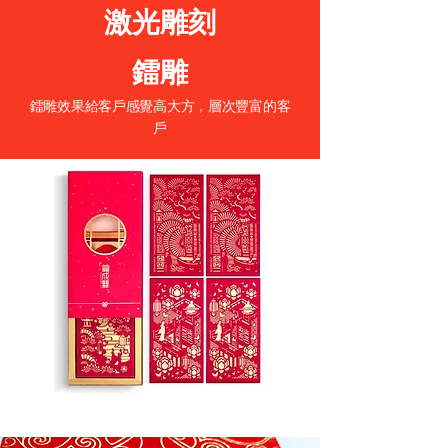
激光雕刻
鐳雕
鐳雕效果給客戶感覺高大方，層次豐富的客
戶