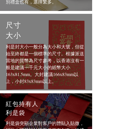
別禮盒也有，選擇繁多。
尺寸
大小
利是封大小一般分為大小和大號，但從
始至終都是一個標準的尺寸。根據派送
當地的貨幣為尺寸參考，以香港沒有一
般是建議一千元大小的紙幣大小
163x81.5mm。大封建議166x83mm以
上，小封83x83mm以上。
紅包持有人
利是袋
利是袋突顯企業對客戶的體貼入貼微，