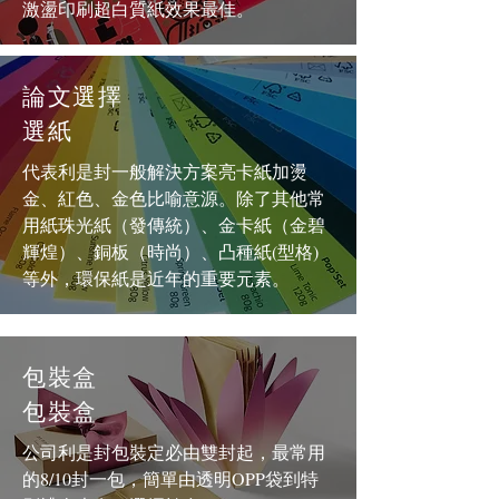
激盪印刷超白質紙效果最佳。
論文選擇
選紙
代表利是封一般解決方案亮卡紙加燙
金、紅色、金色比喻意源。除了其他常
用紙珠光紙（發傳統）、金卡紙（金碧
輝煌）、銅板（時尚）、凸種紙(型格)
等外，環保紙是近年的重要元素。
包裝盒
包裝盒
公司利是封包裝定必由雙封起，最常用
的8/10封一包，簡單由透明OPP袋到特