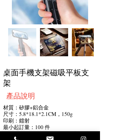
桌面手機支架磁吸平板支
架
產品說明
材質：矽膠+鋁合金
尺寸：5.8*18.1*2.1CM，150g
印刷：鐳射
最小起訂量：100 件
產品細節：便攜且展開即用，適用手