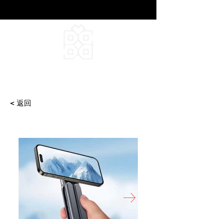
DEEPFIELD CREATIVE
INFINITE IDEAS
< 返回