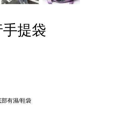
行手提袋
部有濕/鞋袋