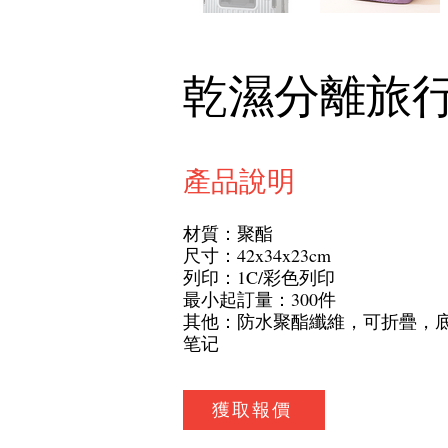
乾濕分離旅
產品說明
材質：聚酯
尺寸：42x34x23cm
列印：1C/彩色列印
最小起訂量：300件
其他：防水聚酯纖維，可折疊，底
笔记
獲取報價