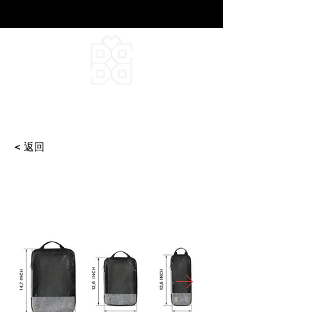
DEEPFIELD CREATIVE
INFINITE IDEAS
< 返回