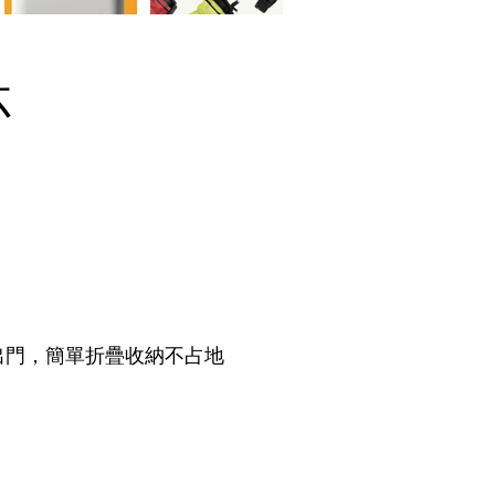
杯
出門，簡單折疊收納不占地