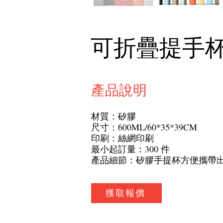
可折疊提手
產品說明
材質：矽膠
尺寸：600ML/60*35*39CM
印刷：絲網印刷
最小起訂量：300 件
產品細節：矽膠手提杯方便攜帶
獲取報價