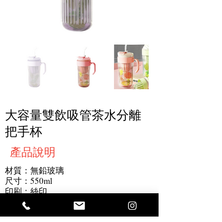
大容量雙飲吸管茶水分離
把手杯
產品說明
材質：無鉛玻璃
尺寸：550ml
印刷：絲印
最小起訂量：100 件
產品細節：大容量設計，一杯雙飲可過