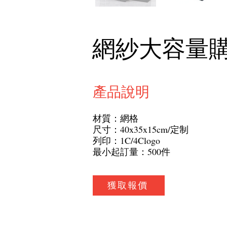
網紗大容量
產品說明
材質：網格
尺寸：40x35x15cm/定制
列印：1C/4Clogo
最小起訂量：500件
獲取報價