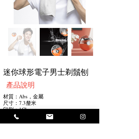
迷你球形電子男士剃鬚刨
產品說明
材質：Abs，金屬
尺寸：7.3釐米
印刷：1Clogo
最小起訂量：500件
其他：USB充電
獲取報價