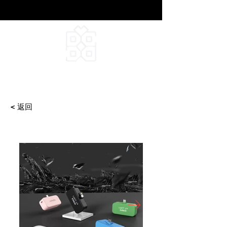
DEEPFIELD CREATIVE
INFINITE IDEAS
< 返回