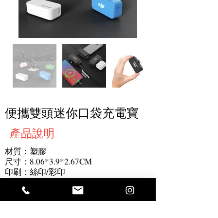
便攜雙頭迷你口袋充電寶
產品說明
材質：塑膠
尺寸：8.06*3.9*2.67CM
印刷：絲印/彩印
最小起訂量：500 件
產品細節：自帶雙頭充電雙向快充匹配
99%的設備，體積小方便隨身攜帶