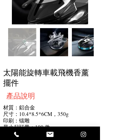
太陽能旋轉車載飛機香薰
擺件
產品說明
材質：鋁合金
尺寸：10.4*8.5*6CM，350g
印刷：镭雕
最小起訂量：100 件
產品細節： 植物提取安全溫和精油，孕