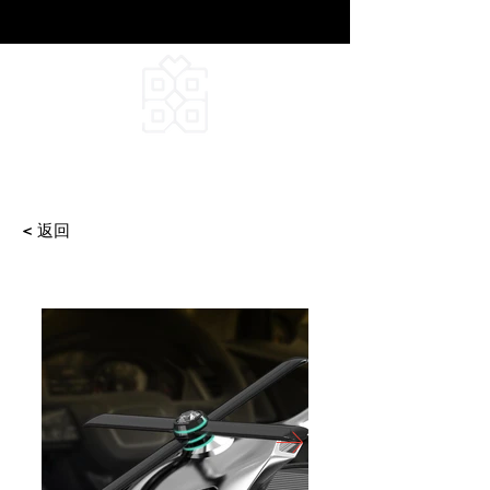
DEEPFIELD CREATIVE
INFINITE IDEAS
< 返回