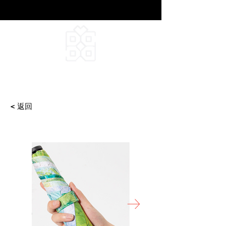
DEEPFIELD CREATIVE
INFINITE IDEAS
< 返回