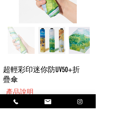
超輕彩印迷你防UV50+折
疊傘
產品說明
尺寸：6.5*3.8*5CM，44g
獲取報價